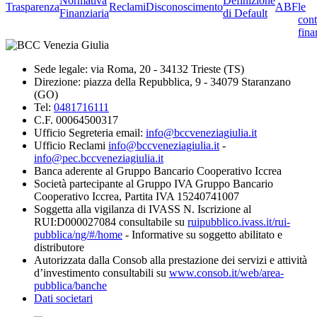
Normativa
Definizione
Trasparenza
Reclami
Disconoscimento
ABF
le
Finanziaria
di Default
cont
fina
Sede legale: via Roma, 20 - 34132 Trieste (TS)
Direzione: piazza della Repubblica, 9 - 34079 Staranzano
(GO)
Tel:
0481716111
C.F. 00064500317
Ufficio Segreteria email:
info@bccveneziagiulia.it
Ufficio Reclami
info@bccveneziagiulia.it
-
info@pec.bccveneziagiulia.it
Banca aderente al Gruppo Bancario Cooperativo Iccrea
Società partecipante al Gruppo IVA Gruppo Bancario
Cooperativo Iccrea, Partita IVA 15240741007
Soggetta alla vigilanza di IVASS N. Iscrizione al
RUI:D000027084 consultabile su
ruipubblico.ivass.it/rui-
pubblica/ng/#/home
- Informative su soggetto abilitato e
distributore
Autorizzata dalla Consob alla prestazione dei servizi e attività
d’investimento consultabili su
www.consob.it/web/area-
pubblica/banche
Dati societari