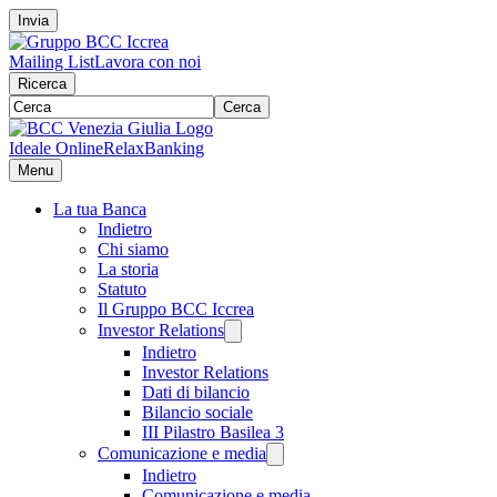
Invia
Mailing List
Lavora con noi
Ricerca
Cerca
Ideale Online
RelaxBanking
Menu
La tua Banca
Indietro
Chi siamo
La storia
Statuto
Il Gruppo BCC Iccrea
Investor Relations
Indietro
Investor Relations
Dati di bilancio
Bilancio sociale
III Pilastro Basilea 3
Comunicazione e media
Indietro
Comunicazione e media