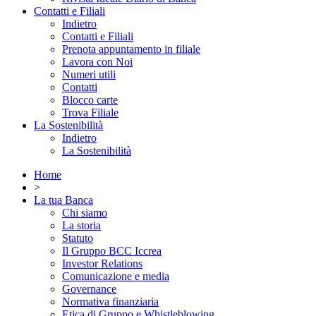
Contatti e Filiali
Indietro
Contatti e Filiali
Prenota appuntamento in filiale
Lavora con Noi
Numeri utili
Contatti
Blocco carte
Trova Filiale
La Sostenibilità
Indietro
La Sostenibilità
Home
>
La tua Banca
Chi siamo
La storia
Statuto
Il Gruppo BCC Iccrea
Investor Relations
Comunicazione e media
Governance
Normativa finanziaria
Etica di Gruppo e Whistleblowing