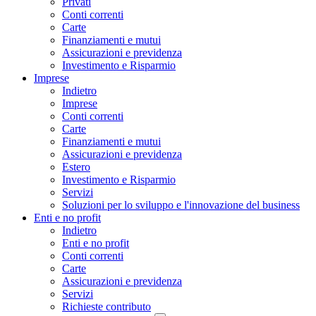
Privati
Conti correnti
Carte
Finanziamenti e mutui
Assicurazioni e previdenza
Investimento e Risparmio
Imprese
Indietro
Imprese
Conti correnti
Carte
Finanziamenti e mutui
Assicurazioni e previdenza
Estero
Investimento e Risparmio
Servizi
Soluzioni per lo sviluppo e l'innovazione del business
Enti e no profit
Indietro
Enti e no profit
Conti correnti
Carte
Assicurazioni e previdenza
Servizi
Richieste contributo