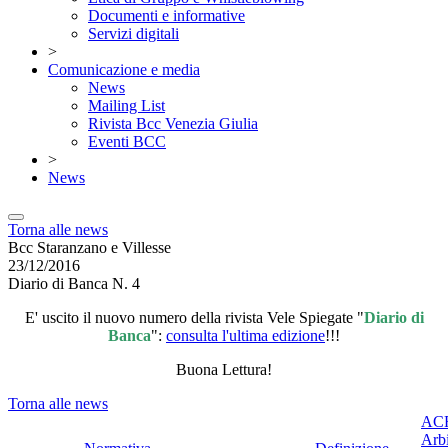
Documenti e informative
Servizi digitali
>
Comunicazione e media
News
Mailing List
Rivista Bcc Venezia Giulia
Eventi BCC
>
News
Torna alle news
Bcc Staranzano e Villesse
23/12/2016
Diario di Banca N. 4
E' uscito il nuovo numero della rivista Vele Spiegate "
Diario di
Banca
":
consulta l'ultima edizione
!!!
Buona Lettura!
Torna alle news
ACF
Arbi