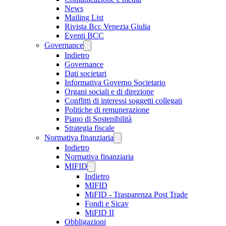
News
Mailing List
Rivista Bcc Venezia Giulia
Eventi BCC
Governance
Indietro
Governance
Dati societari
Informativa Governo Societario
Organi sociali e di direzione
Conflitti di interessi soggetti collegati
Politiche di remunerazione
Piano di Sostenibilità
Strategia fiscale
Normativa finanziaria
Indietro
Normativa finanziaria
MIFID
Indietro
MIFID
MiFID - Trasparenza Post Trade
Fondi e Sicav
MiFID II
Obbligazioni