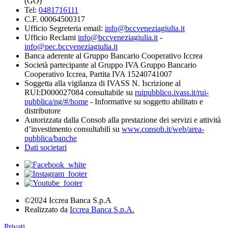
(GO)
Tel:
0481716111
C.F. 00064500317
Ufficio Segreteria email:
info@bccveneziagiulia.it
Ufficio Reclami
info@bccveneziagiulia.it
-
info@pec.bccveneziagiulia.it
Banca aderente al Gruppo Bancario Cooperativo Iccrea
Società partecipante al Gruppo IVA Gruppo Bancario
Cooperativo Iccrea, Partita IVA 15240741007
Soggetta alla vigilanza di IVASS N. Iscrizione al
RUI:D000027084 consultabile su
ruipubblico.ivass.it/rui-
pubblica/ng/#/home
- Informative su soggetto abilitato e
distributore
Autorizzata dalla Consob alla prestazione dei servizi e attività
d’investimento consultabili su
www.consob.it/web/area-
pubblica/banche
Dati societari
©2024 Iccrea Banca S.p.A
Realizzato da
Iccrea Banca S.p.A.
Privati