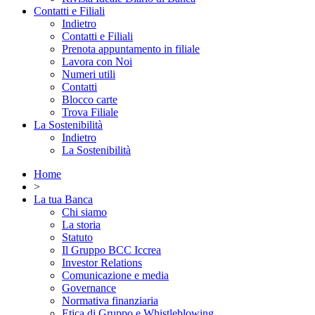
Contatti e Filiali
Indietro
Contatti e Filiali
Prenota appuntamento in filiale
Lavora con Noi
Numeri utili
Contatti
Blocco carte
Trova Filiale
La Sostenibilità
Indietro
La Sostenibilità
Home
>
La tua Banca
Chi siamo
La storia
Statuto
Il Gruppo BCC Iccrea
Investor Relations
Comunicazione e media
Governance
Normativa finanziaria
Etica di Gruppo e Whistleblowing