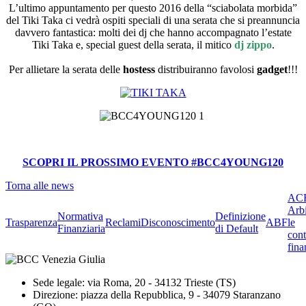
L’ultimo appuntamento per questo 2016 della “sciabolata morbida”
del Tiki Taka ci vedrà ospiti speciali di una serata che si preannuncia
davvero fantastica: molti dei dj che hanno accompagnato l’estate
Tiki Taka e, special guest della serata, il mitico
dj zippo
.
Per allietare la serata delle
hostess
distribuiranno favolosi
gadget
!!!
SCOPRI IL PROSSIMO EVENTO #BCC4YOUNG120
Torna alle news
ACF
Arbi
Normativa
Definizione
Trasparenza
Reclami
Disconoscimento
ABF
le
Finanziaria
di Default
cont
fina
Sede legale: via Roma, 20 - 34132 Trieste (TS)
Direzione: piazza della Repubblica, 9 - 34079 Staranzano