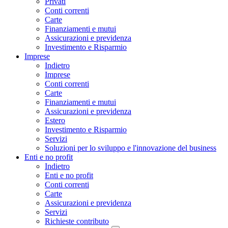
Privati
Conti correnti
Carte
Finanziamenti e mutui
Assicurazioni e previdenza
Investimento e Risparmio
Imprese
Indietro
Imprese
Conti correnti
Carte
Finanziamenti e mutui
Assicurazioni e previdenza
Estero
Investimento e Risparmio
Servizi
Soluzioni per lo sviluppo e l'innovazione del business
Enti e no profit
Indietro
Enti e no profit
Conti correnti
Carte
Assicurazioni e previdenza
Servizi
Richieste contributo