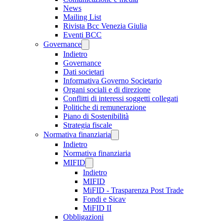
News
Mailing List
Rivista Bcc Venezia Giulia
Eventi BCC
Governance
Indietro
Governance
Dati societari
Informativa Governo Societario
Organi sociali e di direzione
Conflitti di interessi soggetti collegati
Politiche di remunerazione
Piano di Sostenibilità
Strategia fiscale
Normativa finanziaria
Indietro
Normativa finanziaria
MIFID
Indietro
MIFID
MiFID - Trasparenza Post Trade
Fondi e Sicav
MiFID II
Obbligazioni