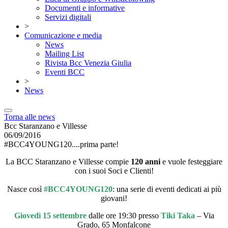
Documenti e informative
Servizi digitali
>
Comunicazione e media
News
Mailing List
Rivista Bcc Venezia Giulia
Eventi BCC
>
News
Torna alle news
Bcc Staranzano e Villesse
06/09/2016
#BCC4YOUNG120....prima parte!
La BCC Staranzano e Villesse compie
120 anni
e vuole festeggiare
con i suoi Soci e Clienti!
Nasce così
#BCC4YOUNG120
: una serie di eventi dedicati ai più
giovani!
Giovedì 15 settembre
dalle ore 19:30 presso
Tiki Taka
– Via
Grado, 65 Monfalcone