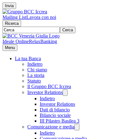
Invia
Mailing List
Lavora con noi
Ricerca
Cerca
Ideale Online
RelaxBanking
Menu
La tua Banca
Indietro
Chi siamo
La storia
Statuto
Il Gruppo BCC Iccrea
Investor Relations
Indietro
Investor Relations
Dati di bilancio
Bilancio sociale
III Pilastro Basilea 3
Comunicazione e media
Indietro
Comunicazione e media