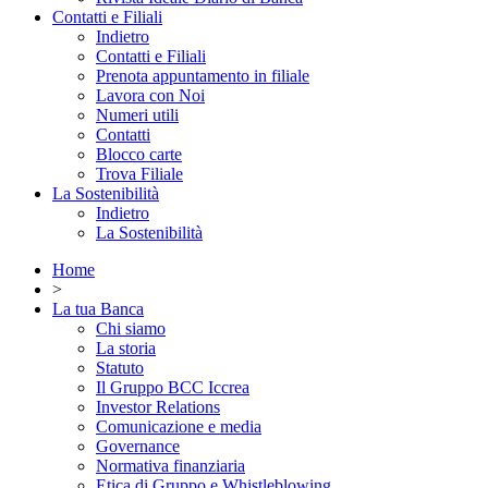
Contatti e Filiali
Indietro
Contatti e Filiali
Prenota appuntamento in filiale
Lavora con Noi
Numeri utili
Contatti
Blocco carte
Trova Filiale
La Sostenibilità
Indietro
La Sostenibilità
Home
>
La tua Banca
Chi siamo
La storia
Statuto
Il Gruppo BCC Iccrea
Investor Relations
Comunicazione e media
Governance
Normativa finanziaria
Etica di Gruppo e Whistleblowing