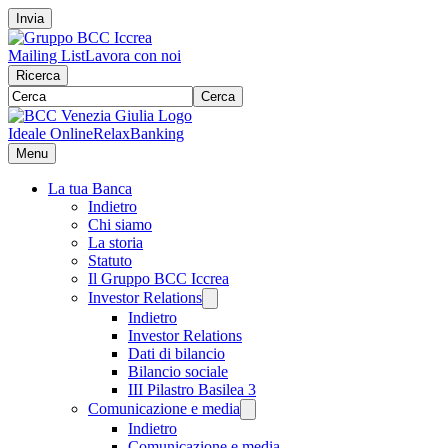
Invia
Mailing List
Lavora con noi
Ricerca
Cerca
Ideale Online
RelaxBanking
Menu
La tua Banca
Indietro
Chi siamo
La storia
Statuto
Il Gruppo BCC Iccrea
Investor Relations
Indietro
Investor Relations
Dati di bilancio
Bilancio sociale
III Pilastro Basilea 3
Comunicazione e media
Indietro
Comunicazione e media