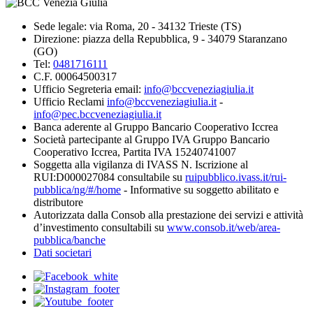
Sede legale: via Roma, 20 - 34132 Trieste (TS)
Direzione: piazza della Repubblica, 9 - 34079 Staranzano
(GO)
Tel:
0481716111
C.F. 00064500317
Ufficio Segreteria email:
info@bccveneziagiulia.it
Ufficio Reclami
info@bccveneziagiulia.it
-
info@pec.bccveneziagiulia.it
Banca aderente al Gruppo Bancario Cooperativo Iccrea
Società partecipante al Gruppo IVA Gruppo Bancario
Cooperativo Iccrea, Partita IVA 15240741007
Soggetta alla vigilanza di IVASS N. Iscrizione al
RUI:D000027084 consultabile su
ruipubblico.ivass.it/rui-
pubblica/ng/#/home
- Informative su soggetto abilitato e
distributore
Autorizzata dalla Consob alla prestazione dei servizi e attività
d’investimento consultabili su
www.consob.it/web/area-
pubblica/banche
Dati societari