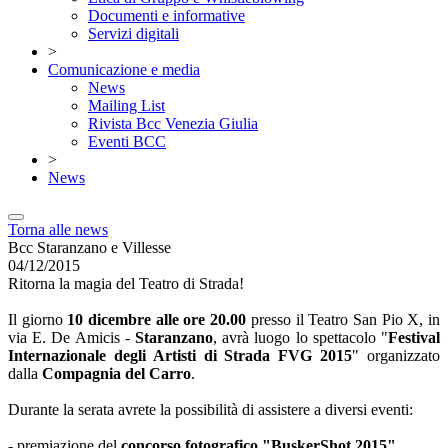
Documenti e informative
Servizi digitali
>
Comunicazione e media
News
Mailing List
Rivista Bcc Venezia Giulia
Eventi BCC
>
News
Torna alle news
Bcc Staranzano e Villesse
04/12/2015
Ritorna la magia del Teatro di Strada!
Il giorno
10 dicembre alle ore 20.00
presso il Teatro San Pio X, in
via E. De Amicis -
Staranzano
, avrà luogo lo spettacolo "
Festival
Internazionale degli Artisti di Strada FVG 2015
" organizzato
dalla
Compagnia del Carro
.
Durante la serata avrete la possibilità di assistere a diversi eventi:
- premiazione del
concorso fotografico "BuskerShot 2015"