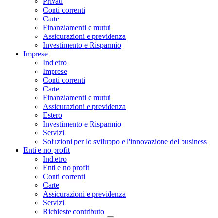
Privati
Conti correnti
Carte
Finanziamenti e mutui
Assicurazioni e previdenza
Investimento e Risparmio
Imprese
Indietro
Imprese
Conti correnti
Carte
Finanziamenti e mutui
Assicurazioni e previdenza
Estero
Investimento e Risparmio
Servizi
Soluzioni per lo sviluppo e l'innovazione del business
Enti e no profit
Indietro
Enti e no profit
Conti correnti
Carte
Assicurazioni e previdenza
Servizi
Richieste contributo