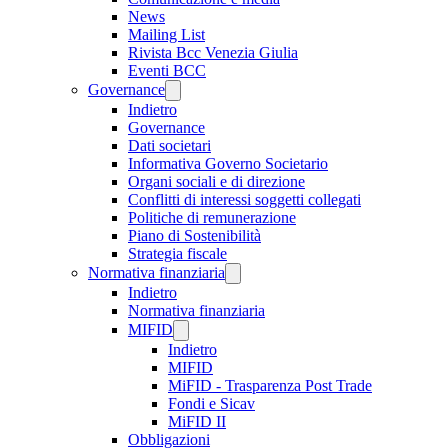
News
Mailing List
Rivista Bcc Venezia Giulia
Eventi BCC
Governance
Indietro
Governance
Dati societari
Informativa Governo Societario
Organi sociali e di direzione
Conflitti di interessi soggetti collegati
Politiche di remunerazione
Piano di Sostenibilità
Strategia fiscale
Normativa finanziaria
Indietro
Normativa finanziaria
MIFID
Indietro
MIFID
MiFID - Trasparenza Post Trade
Fondi e Sicav
MiFID II
Obbligazioni