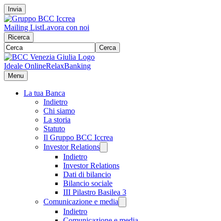
Invia
Mailing List
Lavora con noi
Ricerca
Cerca
Ideale Online
RelaxBanking
Menu
La tua Banca
Indietro
Chi siamo
La storia
Statuto
Il Gruppo BCC Iccrea
Investor Relations
Indietro
Investor Relations
Dati di bilancio
Bilancio sociale
III Pilastro Basilea 3
Comunicazione e media
Indietro
Comunicazione e media