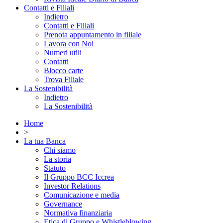
Contatti e Filiali
Indietro
Contatti e Filiali
Prenota appuntamento in filiale
Lavora con Noi
Numeri utili
Contatti
Blocco carte
Trova Filiale
La Sostenibilità
Indietro
La Sostenibilità
Home
>
La tua Banca
Chi siamo
La storia
Statuto
Il Gruppo BCC Iccrea
Investor Relations
Comunicazione e media
Governance
Normativa finanziaria
Etica di Gruppo e Whistleblowing