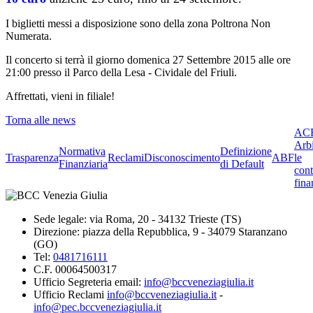
I biglietti messi a disposizione sono della zona Poltrona Non
Numerata.
Il concerto si terrà il giorno domenica 27 Settembre 2015 alle ore
21:00 presso il Parco della Lesa - Cividale del Friuli.
Affrettati, vieni in filiale!
Torna alle news
ACF
Arbi
Normativa
Definizione
Trasparenza
Reclami
Disconoscimento
ABF
le
Finanziaria
di Default
cont
fina
Sede legale: via Roma, 20 - 34132 Trieste (TS)
Direzione: piazza della Repubblica, 9 - 34079 Staranzano
(GO)
Tel:
0481716111
C.F. 00064500317
Ufficio Segreteria email:
info@bccveneziagiulia.it
Ufficio Reclami
info@bccveneziagiulia.it
-
info@pec.bccveneziagiulia.it