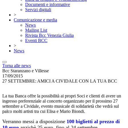
Documenti e informative
Servizi digitali
>
Comunicazione e media
News
Mailing List
Rivista Bcc Venezia Giulia
Eventi BCC
>
News
Torna alle news
Bcc Staranzano e Villesse
17/09/2015
27 SETTEMBRE: AMICI A CIVIDALE CON LA TUA BCC
La tua Banca offre la possibilità ai propri Soci e clienti di avere un
ingresso preferenziale al concerto organizzato per il prossimo 27
settembre a Cividale, evento musicale di solidarietà che vedrà sul
palco molti artisti tra cui Elisa e Mario Biondi.
Verranno messi a disposizione
100 biglietti al prezzo di
10 euro
anzichè 25 euro, fino al 24 settembre.