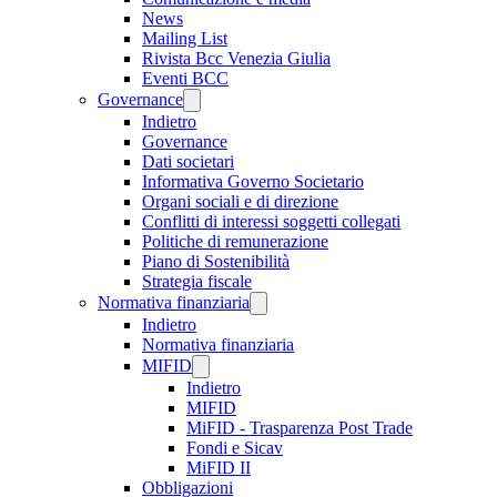
News
Mailing List
Rivista Bcc Venezia Giulia
Eventi BCC
Governance
Indietro
Governance
Dati societari
Informativa Governo Societario
Organi sociali e di direzione
Conflitti di interessi soggetti collegati
Politiche di remunerazione
Piano di Sostenibilità
Strategia fiscale
Normativa finanziaria
Indietro
Normativa finanziaria
MIFID
Indietro
MIFID
MiFID - Trasparenza Post Trade
Fondi e Sicav
MiFID II
Obbligazioni