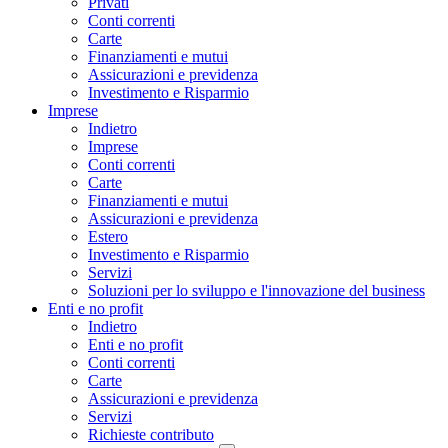
Privati
Conti correnti
Carte
Finanziamenti e mutui
Assicurazioni e previdenza
Investimento e Risparmio
Imprese
Indietro
Imprese
Conti correnti
Carte
Finanziamenti e mutui
Assicurazioni e previdenza
Estero
Investimento e Risparmio
Servizi
Soluzioni per lo sviluppo e l'innovazione del business
Enti e no profit
Indietro
Enti e no profit
Conti correnti
Carte
Assicurazioni e previdenza
Servizi
Richieste contributo