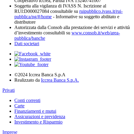
Cooperativo Iccrea, Partita IVA 15240741007
Soggetta alla vigilanza di IVASS N. Iscrizione al
RUI:D000027084 consultabile su
ruipubblico.ivass.it/rui-
pubblica/ng/#/home
- Informative su soggetto abilitato e
distributore
Autorizzata dalla Consob alla prestazione dei servizi e attività
d’investimento consultabili su
www.consob.it/web/area-
pubblica/banche
Dati societari
©2024 Iccrea Banca S.p.A
Realizzato da
Iccrea Banca S.p.A.
Privati
Conti correnti
Carte
Finanziamenti e mutui
Assicurazioni e previdenza
Investimento e Risparmio
Imprese