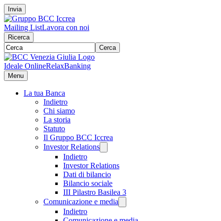
Invia
Mailing List
Lavora con noi
Ricerca
Cerca
Ideale Online
RelaxBanking
Menu
La tua Banca
Indietro
Chi siamo
La storia
Statuto
Il Gruppo BCC Iccrea
Investor Relations
Indietro
Investor Relations
Dati di bilancio
Bilancio sociale
III Pilastro Basilea 3
Comunicazione e media
Indietro
Comunicazione e media