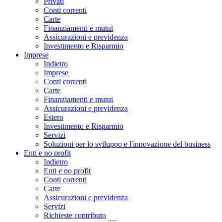
Privati
Conti correnti
Carte
Finanziamenti e mutui
Assicurazioni e previdenza
Investimento e Risparmio
Imprese
Indietro
Imprese
Conti correnti
Carte
Finanziamenti e mutui
Assicurazioni e previdenza
Estero
Investimento e Risparmio
Servizi
Soluzioni per lo sviluppo e l'innovazione del business
Enti e no profit
Indietro
Enti e no profit
Conti correnti
Carte
Assicurazioni e previdenza
Servizi
Richieste contributo