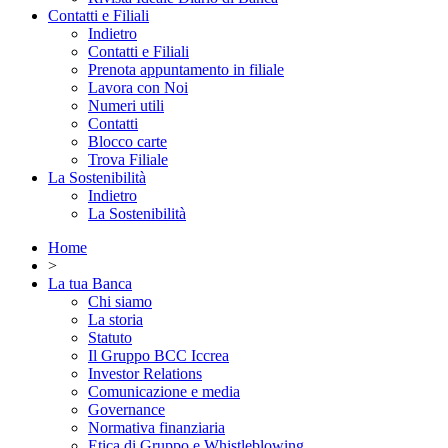
Contatti e Filiali
Indietro
Contatti e Filiali
Prenota appuntamento in filiale
Lavora con Noi
Numeri utili
Contatti
Blocco carte
Trova Filiale
La Sostenibilità
Indietro
La Sostenibilità
Home
>
La tua Banca
Chi siamo
La storia
Statuto
Il Gruppo BCC Iccrea
Investor Relations
Comunicazione e media
Governance
Normativa finanziaria
Etica di Gruppo e Whistleblowing