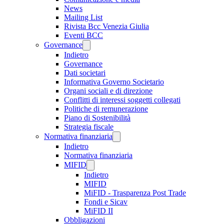
News
Mailing List
Rivista Bcc Venezia Giulia
Eventi BCC
Governance
Indietro
Governance
Dati societari
Informativa Governo Societario
Organi sociali e di direzione
Conflitti di interessi soggetti collegati
Politiche di remunerazione
Piano di Sostenibilità
Strategia fiscale
Normativa finanziaria
Indietro
Normativa finanziaria
MIFID
Indietro
MIFID
MiFID - Trasparenza Post Trade
Fondi e Sicav
MiFID II
Obbligazioni