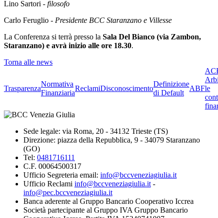
Lino Sartori -
filosofo
Carlo Feruglio -
Presidente BCC Staranzano e Villesse
La Conferenza si terrà presso la
Sala Del Bianco (via Zambon,
Staranzano) e avrà inizio alle ore 18.30
.
Torna alle news
ACF
Arbi
Normativa
Definizione
Trasparenza
Reclami
Disconoscimento
ABF
le
Finanziaria
di Default
cont
fina
Sede legale: via Roma, 20 - 34132 Trieste (TS)
Direzione: piazza della Repubblica, 9 - 34079 Staranzano
(GO)
Tel:
0481716111
C.F. 00064500317
Ufficio Segreteria email:
info@bccveneziagiulia.it
Ufficio Reclami
info@bccveneziagiulia.it
-
info@pec.bccveneziagiulia.it
Banca aderente al Gruppo Bancario Cooperativo Iccrea
Società partecipante al Gruppo IVA Gruppo Bancario