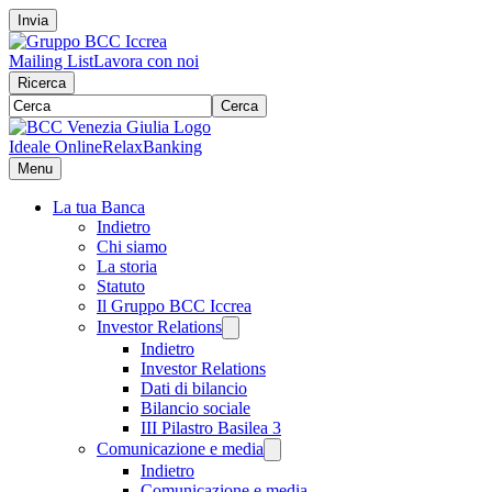
Invia
Mailing List
Lavora con noi
Ricerca
Cerca
Ideale Online
RelaxBanking
Menu
La tua Banca
Indietro
Chi siamo
La storia
Statuto
Il Gruppo BCC Iccrea
Investor Relations
Indietro
Investor Relations
Dati di bilancio
Bilancio sociale
III Pilastro Basilea 3
Comunicazione e media
Indietro
Comunicazione e media