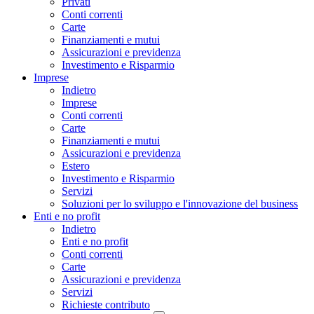
Privati
Conti correnti
Carte
Finanziamenti e mutui
Assicurazioni e previdenza
Investimento e Risparmio
Imprese
Indietro
Imprese
Conti correnti
Carte
Finanziamenti e mutui
Assicurazioni e previdenza
Estero
Investimento e Risparmio
Servizi
Soluzioni per lo sviluppo e l'innovazione del business
Enti e no profit
Indietro
Enti e no profit
Conti correnti
Carte
Assicurazioni e previdenza
Servizi
Richieste contributo