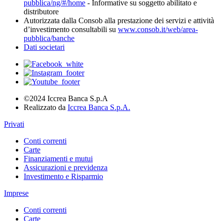
pubblica/ng/#/home
- Informative su soggetto abilitato e
distributore
Autorizzata dalla Consob alla prestazione dei servizi e attività
d’investimento consultabili su
www.consob.it/web/area-
pubblica/banche
Dati societari
©2024 Iccrea Banca S.p.A
Realizzato da
Iccrea Banca S.p.A.
Privati
Conti correnti
Carte
Finanziamenti e mutui
Assicurazioni e previdenza
Investimento e Risparmio
Imprese
Conti correnti
Carte