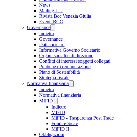
News
Mailing List
Rivista Bcc Venezia Giulia
Eventi BCC
Governance
Indietro
Governance
Dati societari
Informativa Governo Societario
Organi sociali e di direzione
Conflitti di interessi soggetti collegati
Politiche di remunerazione
Piano di Sostenibilità
Strategia fiscale
Normativa finanziaria
Indietro
Normativa finanziaria
MIFID
Indietro
MIFID
MiFID - Trasparenza Post Trade
Fondi e Sicav
MiFID II
Obbligazioni