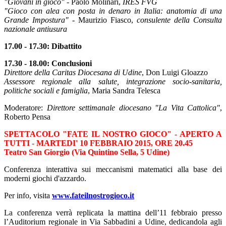
"Giovani in gioco"
- Paolo Molinari,
IRES FVG
"Gioco con alea con posta in denaro in Italia: anatomia di una
Grande Impostura"
- Maurizio Fiasco,
consulente della Consulta
nazionale antiusura
17.00 - 17.30: Dibattito
17.30 - 18.00: Conclusioni
Direttore della Caritas Diocesana di Udine
, Don Luigi Gloazzo
Assessore regionale alla salute, integrazione socio-sanitaria,
politiche sociali e famiglia
, Maria Sandra Telesca
Moderatore:
Direttore settimanale diocesano "La Vita Cattolica"
,
Roberto Pensa
SPETTACOLO "FATE IL NOSTRO GIOCO" - APERTO A
TUTTI - MARTEDI' 10 FEBBRAIO 2015, ORE 20.45
Teatro San Giorgio (Via Quintino Sella, 5 Udine)
Conferenza interattiva sui meccanismi matematici alla base dei
moderni giochi d'azzardo.
Per info, visita
www.fateilnostrogioco.it
La conferenza verrà replicata la mattina dell’11 febbraio presso
l’Auditorium regionale in Via Sabbadini a Udine, dedicandola agli