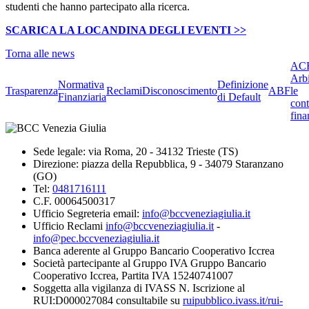
studenti che hanno partecipato alla ricerca.
SCARICA LA LOCANDINA DEGLI EVENTI >>
Torna alle news
ACF
Arbi
Normativa
Definizione
Trasparenza
Reclami
Disconoscimento
ABF
le
Finanziaria
di Default
cont
fina
Sede legale: via Roma, 20 - 34132 Trieste (TS)
Direzione: piazza della Repubblica, 9 - 34079 Staranzano
(GO)
Tel:
0481716111
C.F. 00064500317
Ufficio Segreteria email:
info@bccveneziagiulia.it
Ufficio Reclami
info@bccveneziagiulia.it
-
info@pec.bccveneziagiulia.it
Banca aderente al Gruppo Bancario Cooperativo Iccrea
Società partecipante al Gruppo IVA Gruppo Bancario
Cooperativo Iccrea, Partita IVA 15240741007
Soggetta alla vigilanza di IVASS N. Iscrizione al
RUI:D000027084 consultabile su
ruipubblico.ivass.it/rui-