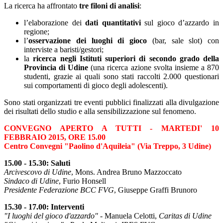
La ricerca ha affrontato
tre filoni di analisi
:
l’elaborazione dei
dati quantitativi
sul gioco d’azzardo in
regione;
l’
osservazione dei luoghi di gioco
(bar, sale slot) con
interviste a baristi/gestori;
la
ricerca negli Istituti superiori di secondo grado della
Provincia di Udine
(una ricerca azione svolta insieme a 870
studenti, grazie ai quali sono stati raccolti 2.000 questionari
sui comportamenti di gioco degli adolescenti).
Sono stati organizzati tre eventi pubblici finalizzati alla divulgazione
dei risultati dello studio e alla sensibilizzazione sul fenomeno.
CONVEGNO APERTO A TUTTI - MARTEDI' 10
FEBBRAIO 2015, ORE 15.00
Centro Convegni "Paolino d'Aquileia" (Via Treppo, 3 Udine)
15.00 - 15.30: Saluti
Arcivescovo di Udine
, Mons. Andrea Bruno Mazzoccato
Sindaco di Udine
, Furio Honsell
Presidente Federazione BCC FVG
, Giuseppe Graffi Brunoro
15.30 - 17.00: Interventi
"I luoghi del gioco d'azzardo"
- Manuela Celotti,
Caritas di Udine