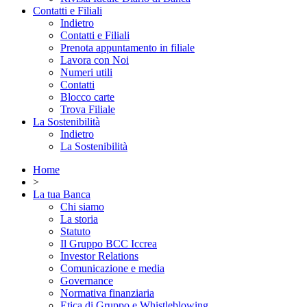
Contatti e Filiali
Indietro
Contatti e Filiali
Prenota appuntamento in filiale
Lavora con Noi
Numeri utili
Contatti
Blocco carte
Trova Filiale
La Sostenibilità
Indietro
La Sostenibilità
Home
>
La tua Banca
Chi siamo
La storia
Statuto
Il Gruppo BCC Iccrea
Investor Relations
Comunicazione e media
Governance
Normativa finanziaria
Etica di Gruppo e Whistleblowing