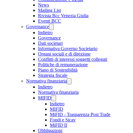
News
Mailing List
Rivista Bcc Venezia Giulia
Eventi BCC
Governance
Indietro
Governance
Dati societari
Informativa Governo Societario
Organi sociali e di direzione
Conflitti di interessi soggetti collegati
Politiche di remunerazione
Piano di Sostenibilità
Strategia fiscale
Normativa finanziaria
Indietro
Normativa finanziaria
MIFID
Indietro
MIFID
MiFID - Trasparenza Post Trade
Fondi e Sicav
MiFID II
Obbligazioni