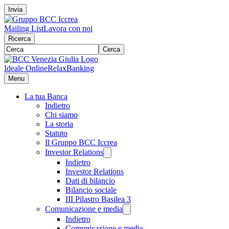
Invia
Mailing List
Lavora con noi
Ricerca
Cerca
Ideale Online
RelaxBanking
Menu
La tua Banca
Indietro
Chi siamo
La storia
Statuto
Il Gruppo BCC Iccrea
Investor Relations
Indietro
Investor Relations
Dati di bilancio
Bilancio sociale
III Pilastro Basilea 3
Comunicazione e media
Indietro
Comunicazione e media