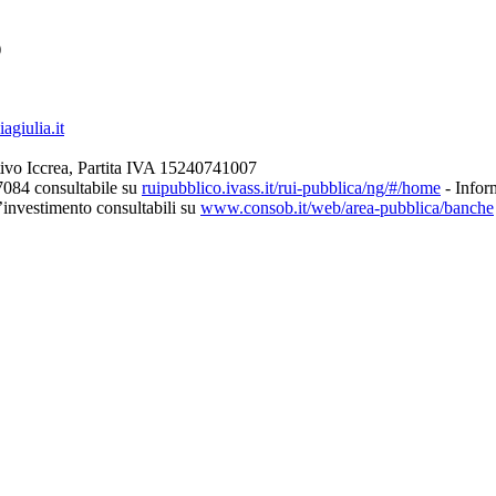
)
giulia.it
ivo Iccrea, Partita IVA 15240741007
7084 consultabile su
ruipubblico.ivass.it/rui-pubblica/ng/#/home
- Inform
d’investimento consultabili su
www.consob.it/web/area-pubblica/banche