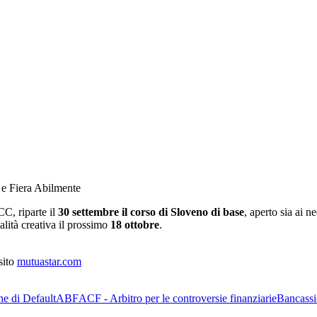
 Fiera Abilmente
C, riparte il
30 settembre il corso di Sloveno di base
, aperto sia ai n
alità creativa il prossimo
18 ottobre
.
sito
mutuastar.com
ne di Default
ABF
ACF - Arbitro per le controversie finanziarie
Bancassi