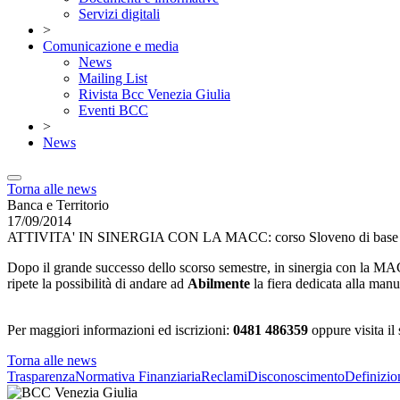
Servizi digitali
>
Comunicazione e media
News
Mailing List
Rivista Bcc Venezia Giulia
Eventi BCC
>
News
Torna alle news
Banca e Territorio
17/09/2014
ATTIVITA' IN SINERGIA CON LA MACC: corso Sloveno di base e
Dopo il grande successo dello scorso semestre, in sinergia con la MAC
ripete la possibilità di andare ad
Abilmente
la fiera dedicata alla manu
Per maggiori informazioni ed iscrizioni:
0481 486359
oppure visita il 
Torna alle news
Trasparenza
Normativa Finanziaria
Reclami
Disconoscimento
Definizio