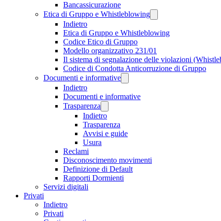
Bancassicurazione
Etica di Gruppo e Whistleblowing
Indietro
Etica di Gruppo e Whistleblowing
Codice Etico di Gruppo
Modello organizzativo 231/01
Il sistema di segnalazione delle violazioni (Whistl
Codice di Condotta Anticorruzione di Gruppo
Documenti e informative
Indietro
Documenti e informative
Trasparenza
Indietro
Trasparenza
Avvisi e guide
Usura
Reclami
Disconoscimento movimenti
Definizione di Default
Rapporti Dormienti
Servizi digitali
Privati
Indietro
Privati