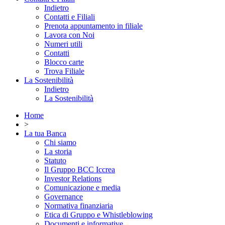
Indietro
Contatti e Filiali
Prenota appuntamento in filiale
Lavora con Noi
Numeri utili
Contatti
Blocco carte
Trova Filiale
La Sostenibilità
Indietro
La Sostenibilità
Home
>
La tua Banca
Chi siamo
La storia
Statuto
Il Gruppo BCC Iccrea
Investor Relations
Comunicazione e media
Governance
Normativa finanziaria
Etica di Gruppo e Whistleblowing
Documenti e informative