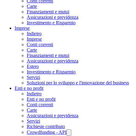
Conti correnti
Carte
Finanziamenti e mutui
Assicurazioni e previdenza
Investimento e Risparmio
Imprese
Indietro
Imprese
Conti correnti
Carte
Finanziamenti e mutui
Assicurazioni e previdenza
Estero
Investimento e Risparmio
Servizi
Soluzioni per lo sviluppo e l'innovazione del business
Enti e no profit
Indietro
Enti e no profit
Conti correnti
Carte
Assicurazioni e previdenza
Servizi
Richieste contributo
Crowdfunding - API