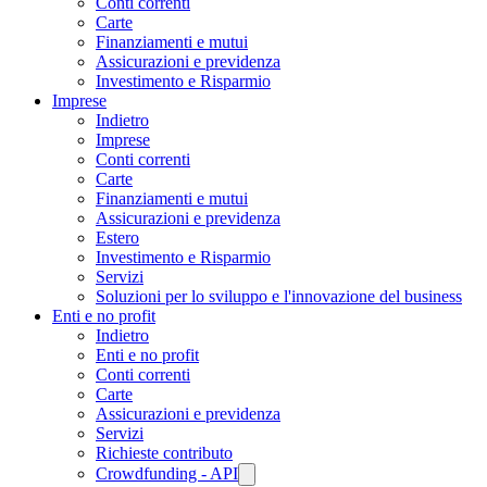
Conti correnti
Carte
Finanziamenti e mutui
Assicurazioni e previdenza
Investimento e Risparmio
Imprese
Indietro
Imprese
Conti correnti
Carte
Finanziamenti e mutui
Assicurazioni e previdenza
Estero
Investimento e Risparmio
Servizi
Soluzioni per lo sviluppo e l'innovazione del business
Enti e no profit
Indietro
Enti e no profit
Conti correnti
Carte
Assicurazioni e previdenza
Servizi
Richieste contributo
Crowdfunding - API