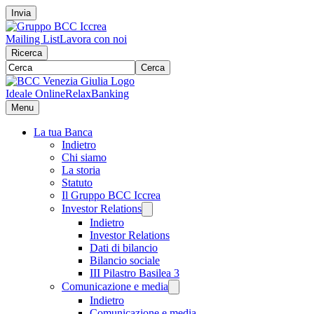
Invia
Mailing List
Lavora con noi
Ricerca
Cerca
Ideale Online
RelaxBanking
Menu
La tua Banca
Indietro
Chi siamo
La storia
Statuto
Il Gruppo BCC Iccrea
Investor Relations
Indietro
Investor Relations
Dati di bilancio
Bilancio sociale
III Pilastro Basilea 3
Comunicazione e media
Indietro
Comunicazione e media