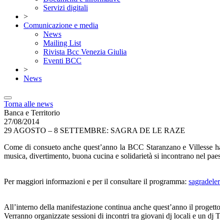
Servizi digitali
>
Comunicazione e media
News
Mailing List
Rivista Bcc Venezia Giulia
Eventi BCC
>
News
Torna alle news
Banca e Territorio
27/08/2014
29 AGOSTO – 8 SETTEMBRE: SAGRA DE LE RAZE
Come di consueto anche quest’anno la BCC Staranzano e Villesse ha c
musica, divertimento, buona cucina e solidarietà si incontrano nel paes
Per maggiori informazioni e per il consultare il programma:
sagradeler
All’interno della manifestazione continua anche quest’anno il progett
Verranno organizzate sessioni di incontri tra giovani dj locali e un dj