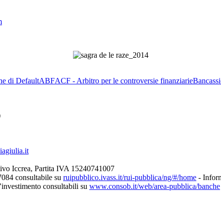
m
ne di Default
ABF
ACF - Arbitro per le controversie finanziarie
Bancassi
)
giulia.it
ivo Iccrea, Partita IVA 15240741007
7084 consultabile su
ruipubblico.ivass.it/rui-pubblica/ng/#/home
- Inform
d’investimento consultabili su
www.consob.it/web/area-pubblica/banche