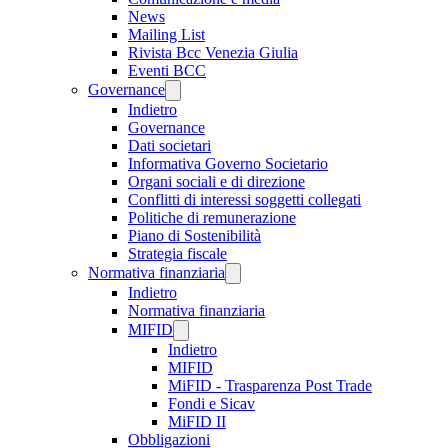
News
Mailing List
Rivista Bcc Venezia Giulia
Eventi BCC
Governance
Indietro
Governance
Dati societari
Informativa Governo Societario
Organi sociali e di direzione
Conflitti di interessi soggetti collegati
Politiche di remunerazione
Piano di Sostenibilità
Strategia fiscale
Normativa finanziaria
Indietro
Normativa finanziaria
MIFID
Indietro
MIFID
MiFID - Trasparenza Post Trade
Fondi e Sicav
MiFID II
Obbligazioni