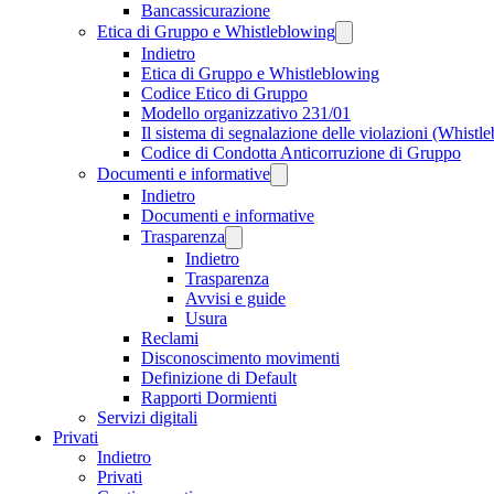
Bancassicurazione
Etica di Gruppo e Whistleblowing
Indietro
Etica di Gruppo e Whistleblowing
Codice Etico di Gruppo
Modello organizzativo 231/01
Il sistema di segnalazione delle violazioni (Whistl
Codice di Condotta Anticorruzione di Gruppo
Documenti e informative
Indietro
Documenti e informative
Trasparenza
Indietro
Trasparenza
Avvisi e guide
Usura
Reclami
Disconoscimento movimenti
Definizione di Default
Rapporti Dormienti
Servizi digitali
Privati
Indietro
Privati