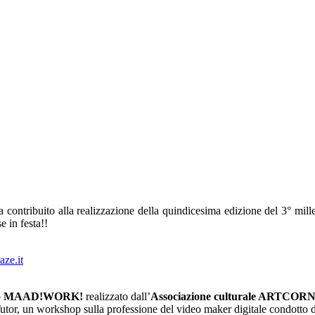
ontribuito alla realizzazione della quindicesima edizione del 3° mill
e in festa!!
aze.it
o
MAAD!WORK!
realizzato dall’
Associazione culturale ARTCOR
 Tutor, un workshop sulla professione del video maker digitale condotto da