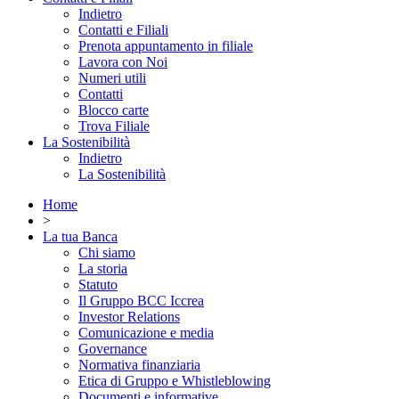
Indietro
Contatti e Filiali
Prenota appuntamento in filiale
Lavora con Noi
Numeri utili
Contatti
Blocco carte
Trova Filiale
La Sostenibilità
Indietro
La Sostenibilità
Home
>
La tua Banca
Chi siamo
La storia
Statuto
Il Gruppo BCC Iccrea
Investor Relations
Comunicazione e media
Governance
Normativa finanziaria
Etica di Gruppo e Whistleblowing
Documenti e informative