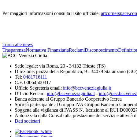
Per maggiori informazioni consulta il sito ufficiale:
artcornerspace.co
Torna alle news
Trasparenza
Normativa Finanziaria
Reclami
Disconoscimento
Definizio
Sede legale: via Roma, 20 - 34132 Trieste (TS)
Direzione: piazza della Repubblica, 9 - 34079 Staranzano (GO
Tel:
0481716111
C.F. 00064500317
Ufficio Segreteria email:
info@bccveneziagiulia.it
Ufficio Reclami
info@bccveneziagiulia.it
-
info@pec.bccvenezia
Banca aderente al Gruppo Bancario Cooperativo Iccrea
Società partecipante al Gruppo IVA Gruppo Bancario Cooperat
Soggetta alla vigilanza di IVASS N. Iscrizione al RUI:D00002
Autorizzata dalla Consob alla prestazione dei servizi e attività 
Dati societari