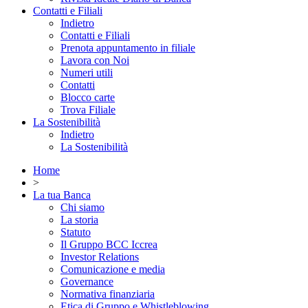
Contatti e Filiali
Indietro
Contatti e Filiali
Prenota appuntamento in filiale
Lavora con Noi
Numeri utili
Contatti
Blocco carte
Trova Filiale
La Sostenibilità
Indietro
La Sostenibilità
Home
>
La tua Banca
Chi siamo
La storia
Statuto
Il Gruppo BCC Iccrea
Investor Relations
Comunicazione e media
Governance
Normativa finanziaria
Etica di Gruppo e Whistleblowing