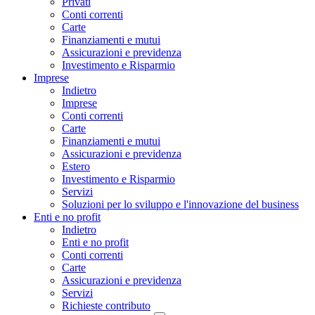
Privati
Conti correnti
Carte
Finanziamenti e mutui
Assicurazioni e previdenza
Investimento e Risparmio
Imprese
Indietro
Imprese
Conti correnti
Carte
Finanziamenti e mutui
Assicurazioni e previdenza
Estero
Investimento e Risparmio
Servizi
Soluzioni per lo sviluppo e l'innovazione del business
Enti e no profit
Indietro
Enti e no profit
Conti correnti
Carte
Assicurazioni e previdenza
Servizi
Richieste contributo