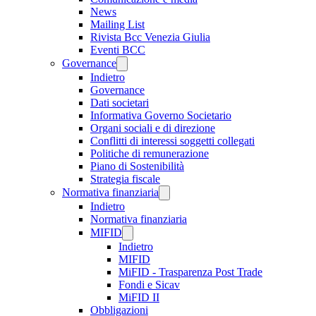
News
Mailing List
Rivista Bcc Venezia Giulia
Eventi BCC
Governance
Indietro
Governance
Dati societari
Informativa Governo Societario
Organi sociali e di direzione
Conflitti di interessi soggetti collegati
Politiche di remunerazione
Piano di Sostenibilità
Strategia fiscale
Normativa finanziaria
Indietro
Normativa finanziaria
MIFID
Indietro
MIFID
MiFID - Trasparenza Post Trade
Fondi e Sicav
MiFID II
Obbligazioni