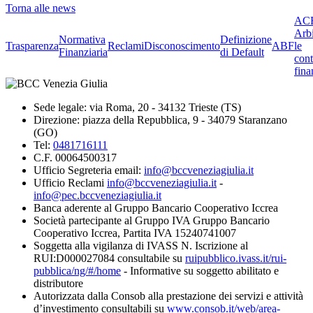
Torna alle news
ACF
Arbi
Normativa
Definizione
Trasparenza
Reclami
Disconoscimento
ABF
le
Finanziaria
di Default
cont
fina
Sede legale: via Roma, 20 - 34132 Trieste (TS)
Direzione: piazza della Repubblica, 9 - 34079 Staranzano
(GO)
Tel:
0481716111
C.F. 00064500317
Ufficio Segreteria email:
info@bccveneziagiulia.it
Ufficio Reclami
info@bccveneziagiulia.it
-
info@pec.bccveneziagiulia.it
Banca aderente al Gruppo Bancario Cooperativo Iccrea
Società partecipante al Gruppo IVA Gruppo Bancario
Cooperativo Iccrea, Partita IVA 15240741007
Soggetta alla vigilanza di IVASS N. Iscrizione al
RUI:D000027084 consultabile su
ruipubblico.ivass.it/rui-
pubblica/ng/#/home
- Informative su soggetto abilitato e
distributore
Autorizzata dalla Consob alla prestazione dei servizi e attività
d’investimento consultabili su
www.consob.it/web/area-