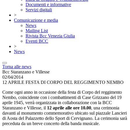
Documenti e informative
Servizi digitali
>
Comunicazione e media
News
Mailing List
Rivista Bcc Venezia Giulia
Eventi BCC
>
News
Torna alle news
Bcc Staranzano e Villesse
02/04/2014
12 APRILE FESTA DI CORPO DEL REGGIMENTO NEMBO
Come ogni anno in occasione della festa di Corpo del reggimento
Nembo, coincidente con i combattimenti di Case Grizzano del 19
aprile 1945, verrà organizzata in collaborazione con la BCC
Staranzano e Villesse, il
12 aprile alle ore 10.00
, una cerimonia
davanti al monumento commemorativo ubicato sul piazzale Lancieri
di Aosta del Palazzetto dello Sport di Cervignano. La cerimonia sarà
preceduta da un breve concerto della banda musicale.