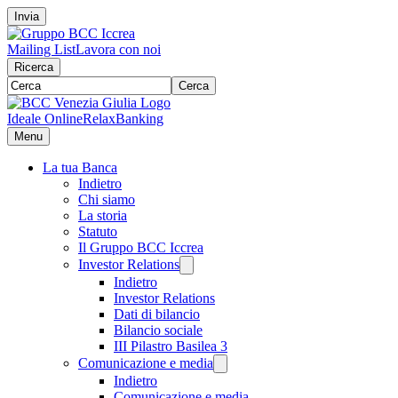
Invia
Mailing List
Lavora con noi
Ricerca
Cerca
Ideale Online
RelaxBanking
Menu
La tua Banca
Indietro
Chi siamo
La storia
Statuto
Il Gruppo BCC Iccrea
Investor Relations
Indietro
Investor Relations
Dati di bilancio
Bilancio sociale
III Pilastro Basilea 3
Comunicazione e media
Indietro
Comunicazione e media