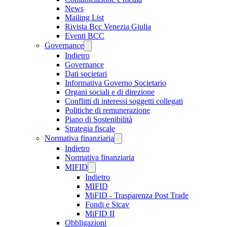
News
Mailing List
Rivista Bcc Venezia Giulia
Eventi BCC
Governance
Indietro
Governance
Dati societari
Informativa Governo Societario
Organi sociali e di direzione
Conflitti di interessi soggetti collegati
Politiche di remunerazione
Piano di Sostenibilità
Strategia fiscale
Normativa finanziaria
Indietro
Normativa finanziaria
MIFID
Indietro
MIFID
MiFID - Trasparenza Post Trade
Fondi e Sicav
MiFID II
Obbligazioni