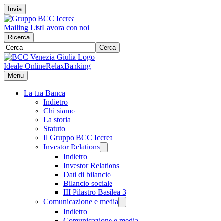
Invia
Mailing List
Lavora con noi
Ricerca
Cerca
Ideale Online
RelaxBanking
Menu
La tua Banca
Indietro
Chi siamo
La storia
Statuto
Il Gruppo BCC Iccrea
Investor Relations
Indietro
Investor Relations
Dati di bilancio
Bilancio sociale
III Pilastro Basilea 3
Comunicazione e media
Indietro
Comunicazione e media