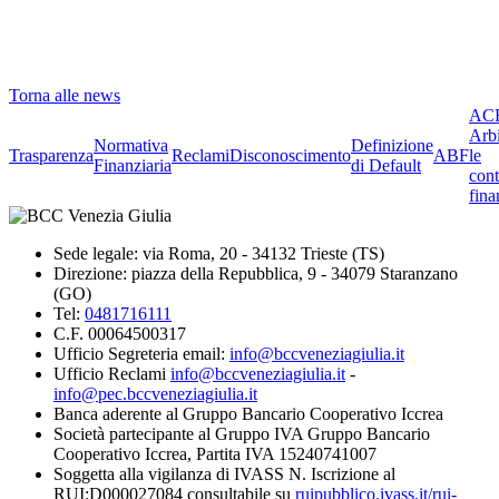
Torna alle news
ACF
Arbi
Normativa
Definizione
Trasparenza
Reclami
Disconoscimento
ABF
le
Finanziaria
di Default
cont
fina
Sede legale: via Roma, 20 - 34132 Trieste (TS)
Direzione: piazza della Repubblica, 9 - 34079 Staranzano
(GO)
Tel:
0481716111
C.F. 00064500317
Ufficio Segreteria email:
info@bccveneziagiulia.it
Ufficio Reclami
info@bccveneziagiulia.it
-
info@pec.bccveneziagiulia.it
Banca aderente al Gruppo Bancario Cooperativo Iccrea
Società partecipante al Gruppo IVA Gruppo Bancario
Cooperativo Iccrea, Partita IVA 15240741007
Soggetta alla vigilanza di IVASS N. Iscrizione al
RUI:D000027084 consultabile su
ruipubblico.ivass.it/rui-