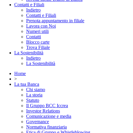
Contatti e Filiali
Indietro
Contatti e Filiali
Prenota appuntamento in filiale
Lavora con Noi
Numeri utili
Contatti
Blocco carte
Trova Filiale
La Sostenibilità
Indietro
La Sostenibilità
Home
>
La tua Banca
Chi siamo
La storia
Statuto
Il Gruppo BCC Iccrea
Investor Relations
Comunicazione e media
Governance
Normativa finanziaria
Etica di Gruppo e Whistleblowing