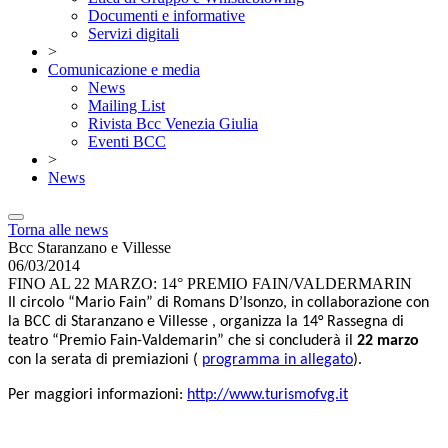
Documenti e informative
Servizi digitali
>
Comunicazione e media
News
Mailing List
Rivista Bcc Venezia Giulia
Eventi BCC
>
News
Torna alle news
Bcc Staranzano e Villesse
06/03/2014
FINO AL 22 MARZO: 14° PREMIO FAIN/VALDERMARIN
Il circolo “Mario Fain” di Romans D’Isonzo, in collaborazione con
la BCC di Staranzano e Villesse , organizza la 14° Rassegna di
teatro “Premio Fain-Valdemarin” che si concluderà il
22 marzo
con la serata di premiazioni (
programma in allegato
).
Per maggiori informazioni:
http://www.turismofvg.it