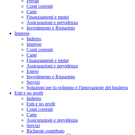
Privati
Conti correnti
Carte
Finanziamenti e mutui
Assicurazioni e previdenza
Investimento e Risparmio
Imprese
Indietro
Imprese
Conti correnti
Carte
Finanziamenti e mutui
Assicurazioni e previdenza
Estero
Investimento e Risparmio
Servizi
Soluzioni per lo sviluppo e l'innovazione del business
Enti e no profit
Indietro
Enti e no profit
Conti correnti
Carte
Assicurazioni e previdenza
Servizi
Richieste contributo