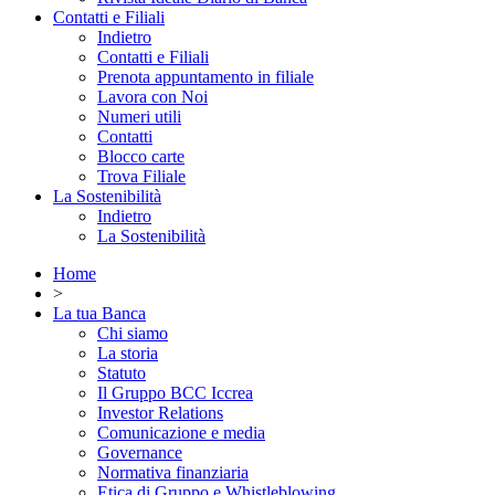
Contatti e Filiali
Indietro
Contatti e Filiali
Prenota appuntamento in filiale
Lavora con Noi
Numeri utili
Contatti
Blocco carte
Trova Filiale
La Sostenibilità
Indietro
La Sostenibilità
Home
>
La tua Banca
Chi siamo
La storia
Statuto
Il Gruppo BCC Iccrea
Investor Relations
Comunicazione e media
Governance
Normativa finanziaria
Etica di Gruppo e Whistleblowing