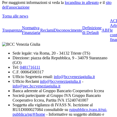
Per maggiorni informazioni si veda la
locandina in allegato
e il
sito
dell'associazione
Torna alle news
ACF
Arbi
Normativa
Definizione
Trasparenza
Reclami
Disconoscimento
ABF
le
Finanziaria
di Default
cont
fina
Sede legale: via Roma, 20 - 34132 Trieste (TS)
Direzione: piazza della Repubblica, 9 - 34079 Staranzano
(GO)
Tel:
0481716111
C.F. 00064500317
Ufficio Segreteria email:
info@bccveneziagiulia.it
Ufficio Reclami
info@bccveneziagiulia.it
-
info@pec.bccveneziagiulia.it
Banca aderente al Gruppo Bancario Cooperativo Iccrea
Società partecipante al Gruppo IVA Gruppo Bancario
Cooperativo Iccrea, Partita IVA 15240741007
Soggetta alla vigilanza di IVASS N. Iscrizione al
RUI:D000027084 consultabile su
ruipubblico.ivass.it/rui-
pubblica/ng/#/home
- Informative su soggetto abilitato e