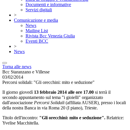
Documenti e informative
Servizi digitali
>
Comunicazione e media
News
Mailing List
Rivista Bcc Venezia Giulia
Eventi BCC
>
News
Torna alle news
Bcc Staranzano e Villesse
03/02/2014
Percorsi solidali: "Gli orecchini: mito e seduzione"
Il giorno giovedì
13 febbraio 2014 alle ore 17.00
si terrà il
secondo appuntamento sul tema "i gioielli" organizzato
dall'associazione
Percorsi Solidali
(affiliata AUSER)
,
presso i locali
della nostra Banca in via Roma 20 (I piano), Trieste.
Titolo dell'incontro:
"Gli orecchini: mito e seduzione".
Relatrice:
Yvelise Macchitella.