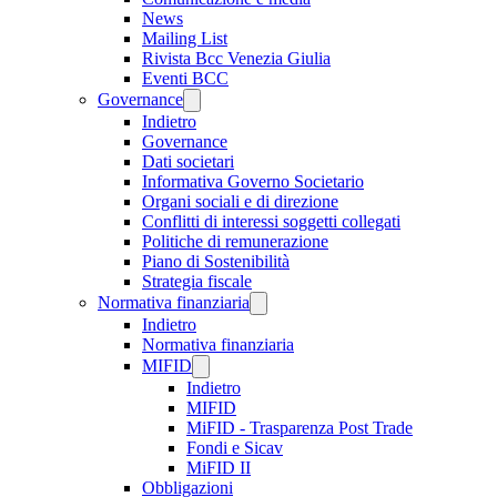
News
Mailing List
Rivista Bcc Venezia Giulia
Eventi BCC
Governance
Indietro
Governance
Dati societari
Informativa Governo Societario
Organi sociali e di direzione
Conflitti di interessi soggetti collegati
Politiche di remunerazione
Piano di Sostenibilità
Strategia fiscale
Normativa finanziaria
Indietro
Normativa finanziaria
MIFID
Indietro
MIFID
MiFID - Trasparenza Post Trade
Fondi e Sicav
MiFID II
Obbligazioni