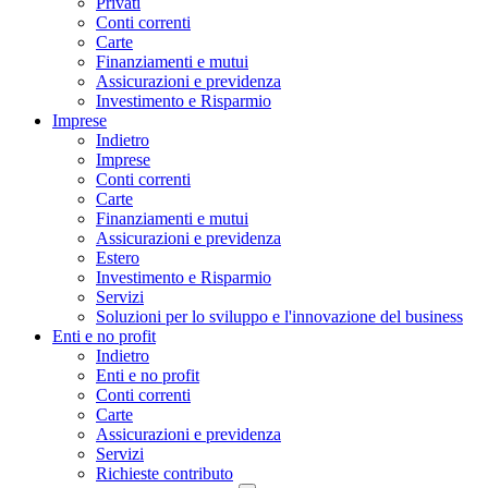
Privati
Conti correnti
Carte
Finanziamenti e mutui
Assicurazioni e previdenza
Investimento e Risparmio
Imprese
Indietro
Imprese
Conti correnti
Carte
Finanziamenti e mutui
Assicurazioni e previdenza
Estero
Investimento e Risparmio
Servizi
Soluzioni per lo sviluppo e l'innovazione del business
Enti e no profit
Indietro
Enti e no profit
Conti correnti
Carte
Assicurazioni e previdenza
Servizi
Richieste contributo