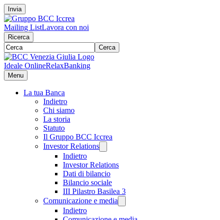
Invia
Mailing List
Lavora con noi
Ricerca
Cerca
Ideale Online
RelaxBanking
Menu
La tua Banca
Indietro
Chi siamo
La storia
Statuto
Il Gruppo BCC Iccrea
Investor Relations
Indietro
Investor Relations
Dati di bilancio
Bilancio sociale
III Pilastro Basilea 3
Comunicazione e media
Indietro
Comunicazione e media