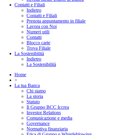
Contatti e Filiali
Indietro
Contatti e Filiali
Prenota appuntamento in filiale
Lavora con Noi
Numeri utili
Contatti
Blocco carte
Trova Filiale
La Sostenibilità
Indietro
La Sostenibilità
Home
>
La tua Banca
Chi siamo
La storia
Statuto
Il Gruppo BCC Iccrea
Investor Relations
Comunicazione e media
Governance
Normativa finanziaria
Etica di Gruppo e Whistleblowing