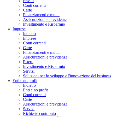
Privati
Conti correnti
Carte
Finanziamenti e mutui
Assicurazioni e previdenza
Investimento e Risparmio
Imprese
Indietro
Imprese
Conti correnti
Carte
Finanziamenti e mutui
Assicurazioni e previdenza
Estero
Investimento e Risparmio
Servizi
Soluzioni per lo sviluppo e l'innovazione del business
Enti e no profit
Indietro
Enti e no profit
Conti correnti
Carte
Assicurazioni e previdenza
Servizi
Richieste contributo