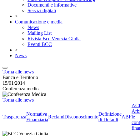
Documenti e informative
Servizi digitali
>
Comunicazione e media
News
Mailing List
Rivista Bcc Venezia Giulia
Eventi BCC
>
News
Torna alle news
Banca e Territorio
15/01/2014
Conferenza medica
Torna alle news
ACF
Arbi
Normativa
Definizione
Trasparenza
Reclami
Disconoscimento
ABF
le
Finanziaria
di Default
cont
fina