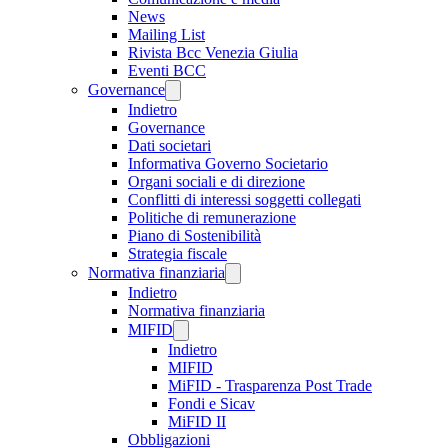
News
Mailing List
Rivista Bcc Venezia Giulia
Eventi BCC
Governance
Indietro
Governance
Dati societari
Informativa Governo Societario
Organi sociali e di direzione
Conflitti di interessi soggetti collegati
Politiche di remunerazione
Piano di Sostenibilità
Strategia fiscale
Normativa finanziaria
Indietro
Normativa finanziaria
MIFID
Indietro
MIFID
MiFID - Trasparenza Post Trade
Fondi e Sicav
MiFID II
Obbligazioni