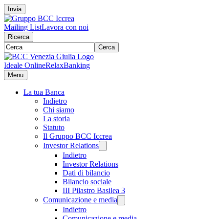
Invia
Mailing List
Lavora con noi
Ricerca
Cerca
Ideale Online
RelaxBanking
Menu
La tua Banca
Indietro
Chi siamo
La storia
Statuto
Il Gruppo BCC Iccrea
Investor Relations
Indietro
Investor Relations
Dati di bilancio
Bilancio sociale
III Pilastro Basilea 3
Comunicazione e media
Indietro
Comunicazione e media