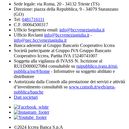
Sede legale: via Roma, 20 - 34132 Trieste (TS)
Direzione: piazza della Repubblica, 9 - 34079 Staranzano
(GO)
Tel:
0481716111
C.F. 00064500317
Ufficio Segreteria email:
info@bccveneziagiulia.it
Ufficio Reclami
info@bccveneziagiulia.it
-
info@pec.bccveneziagiulia.it
Banca aderente al Gruppo Bancario Cooperativo Iccrea
Società partecipante al Gruppo IVA Gruppo Bancario
Cooperativo Iccrea, Partita IVA 15240741007
Soggetta alla vigilanza di IVASS N. Iscrizione al
RUI:D000027084 consultabile su
ruipubblico.ivass.it/rui-
pubblica/ng/#/home
- Informative su soggetto abilitato e
distributore
Autorizzata dalla Consob alla prestazione dei servizi e attività
d’investimento consultabili su
www.consob.it/web/area-
pubblica/banche
Dati societari
©2024 Iccrea Banca S.p.A