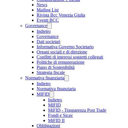
News
Mailing List
Rivista Bcc Venezia Giulia
Eventi BCC
Governance
Indietro
Governance
Dati societari
Informativa Governo Societario
Organi sociali e di direzione
Conflitti di interessi soggetti collegati
Politiche di remunerazione
Piano di Sostenibilità
Strategia fiscale
Normativa finanziaria
Indietro
Normativa finanziaria
MIFID
Indietro
MIFID
MiFID - Trasparenza Post Trade
Fondi e Sicav
MiFID II
Obbligazioni