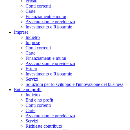
Privati
Conti correnti
Carte
Finanziamenti e mutui
Assicurazioni e previdenza
Investimento e Risparmio
Imprese
Indietro
Imprese
Conti correnti
Carte
Finanziamenti e mutui
Assicurazioni e previdenza
Estero
Investimento e Risparmio
Servizi
Soluzioni per lo sviluppo e l'innovazione del business
Enti e no profit
Indietro
Enti e no profit
Conti correnti
Carte
Assicurazioni e previdenza
Servizi
Richieste contributo