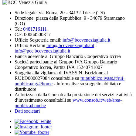
Sede legale: via Roma, 20 - 34132 Trieste (TS)
Direzione: piazza della Repubblica, 9 - 34079 Staranzano
(GO)
Tel:
0481716111
C.F. 00064500317
Ufficio Segreteria email:
info@bccveneziagiulia.it
Ufficio Reclami
info@bccveneziagiulia.it
-
info@pec.bccveneziagiulia.it
Banca aderente al Gruppo Bancario Cooperativo Iccrea
Società partecipante al Gruppo IVA Gruppo Bancario
Cooperativo Iccrea, Partita IVA 15240741007
Soggetta alla vigilanza di IVASS N. Iscrizione al
RUI:D000027084 consultabile su
ruipubblico.ivass.it/rui-
pubblica/ng/#/home
- Informative su soggetto abilitato e
distributore
Autorizzata dalla Consob alla prestazione dei servizi e attività
d’investimento consultabili su
www.consob.it/web/area-
pubblica/banche
Dati societari