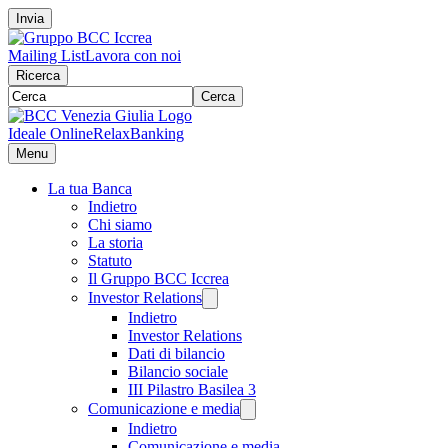
Invia
Mailing List
Lavora con noi
Ricerca
Cerca
Ideale Online
RelaxBanking
Menu
La tua Banca
Indietro
Chi siamo
La storia
Statuto
Il Gruppo BCC Iccrea
Investor Relations
Indietro
Investor Relations
Dati di bilancio
Bilancio sociale
III Pilastro Basilea 3
Comunicazione e media
Indietro
Comunicazione e media