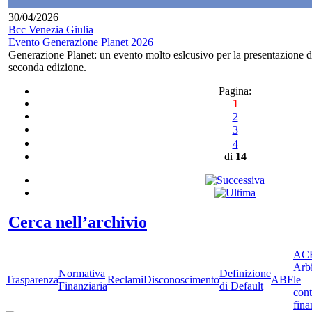
30/04/2026
Bcc Venezia Giulia
Evento Generazione Planet 2026
Generazione Planet: un evento molto eslcusivo per la presentazione dei
seconda edizione.
Pagina:
1
2
3
4
di
14
Cerca nell’archivio
ACF
Arbi
Normativa
Definizione
Trasparenza
Reclami
Disconoscimento
ABF
le
Finanziaria
di Default
cont
fina