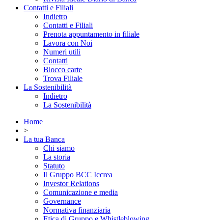
Contatti e Filiali
Indietro
Contatti e Filiali
Prenota appuntamento in filiale
Lavora con Noi
Numeri utili
Contatti
Blocco carte
Trova Filiale
La Sostenibilità
Indietro
La Sostenibilità
Home
>
La tua Banca
Chi siamo
La storia
Statuto
Il Gruppo BCC Iccrea
Investor Relations
Comunicazione e media
Governance
Normativa finanziaria
Etica di Gruppo e Whistleblowing