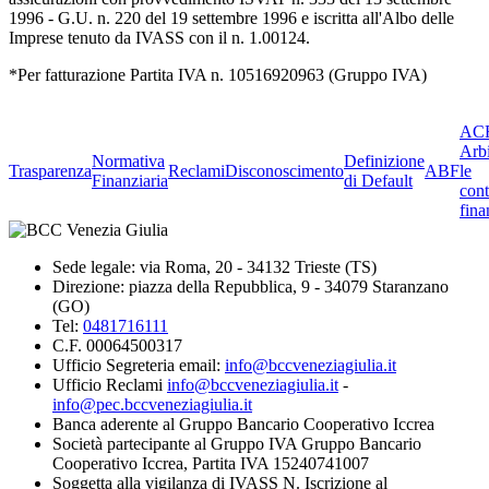
1996 - G.U. n. 220 del 19 settembre 1996 e iscritta all'Albo delle
Imprese tenuto da IVASS con il n. 1.00124.
*Per fatturazione Partita IVA n. 10516920963 (Gruppo IVA)
ACF
Arbi
Normativa
Definizione
Trasparenza
Reclami
Disconoscimento
ABF
le
Finanziaria
di Default
cont
fina
Sede legale: via Roma, 20 - 34132 Trieste (TS)
Direzione: piazza della Repubblica, 9 - 34079 Staranzano
(GO)
Tel:
0481716111
C.F. 00064500317
Ufficio Segreteria email:
info@bccveneziagiulia.it
Ufficio Reclami
info@bccveneziagiulia.it
-
info@pec.bccveneziagiulia.it
Banca aderente al Gruppo Bancario Cooperativo Iccrea
Società partecipante al Gruppo IVA Gruppo Bancario
Cooperativo Iccrea, Partita IVA 15240741007
Soggetta alla vigilanza di IVASS N. Iscrizione al