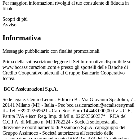
Per maggiori informazioni rivolgiti al tuo consulente di fiducia in
filiale.
Scopri di più
Avviso
Informativa
Messaggio pubblicitario con finalità promozionali.
Prima della sottoscrizione leggere il Set Informativo disponibile su
www.bccassicurazioni.com e presso gli sportelli delle Banche di
Credito Cooperativo aderenti al Gruppo Bancario Cooperativo
Iccrea.
BCC Assicurazioni S.p.A.
Sede legale: Centro Leoni - Edificio B - Via Giovanni Spadolini, 7 -
20141 Milano (MI) - Italia - Pec bcc.assicurazioni@actaliscertymail.
it - Tel. +39 02/269621 - Cap. Soc. Euro 14.448.000,00 i.v. - C.F.,
Partita IVA e iscr. Reg. Imp. di MI n. 02652360237* - REA del
C.C.I.A. di Milano n. MI 1782224 - Società sottoposta alla
direzione e coordinamento di Assimoco S.p.A. capogruppo del
Gruppo Assimoco - Società autorizzata all'esercizio delle
assicurazioni con provvedimento ISVAP n. 333 del 13 settembre