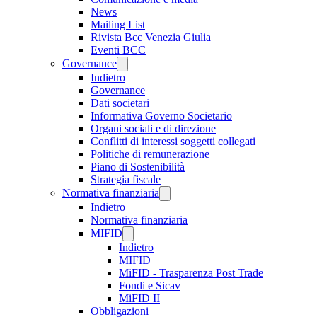
News
Mailing List
Rivista Bcc Venezia Giulia
Eventi BCC
Governance
Indietro
Governance
Dati societari
Informativa Governo Societario
Organi sociali e di direzione
Conflitti di interessi soggetti collegati
Politiche di remunerazione
Piano di Sostenibilità
Strategia fiscale
Normativa finanziaria
Indietro
Normativa finanziaria
MIFID
Indietro
MIFID
MiFID - Trasparenza Post Trade
Fondi e Sicav
MiFID II
Obbligazioni