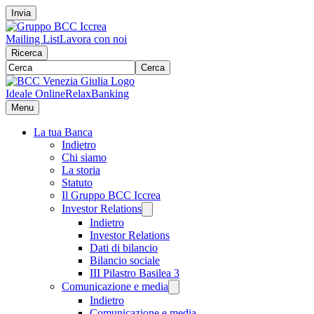
Invia
Mailing List
Lavora con noi
Ricerca
Cerca
Ideale Online
RelaxBanking
Menu
La tua Banca
Indietro
Chi siamo
La storia
Statuto
Il Gruppo BCC Iccrea
Investor Relations
Indietro
Investor Relations
Dati di bilancio
Bilancio sociale
III Pilastro Basilea 3
Comunicazione e media
Indietro
Comunicazione e media