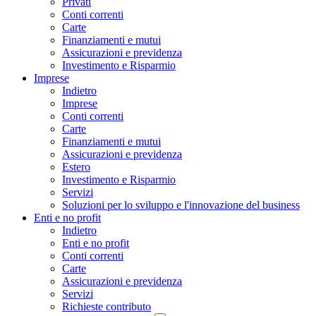
Privati
Conti correnti
Carte
Finanziamenti e mutui
Assicurazioni e previdenza
Investimento e Risparmio
Imprese
Indietro
Imprese
Conti correnti
Carte
Finanziamenti e mutui
Assicurazioni e previdenza
Estero
Investimento e Risparmio
Servizi
Soluzioni per lo sviluppo e l'innovazione del business
Enti e no profit
Indietro
Enti e no profit
Conti correnti
Carte
Assicurazioni e previdenza
Servizi
Richieste contributo