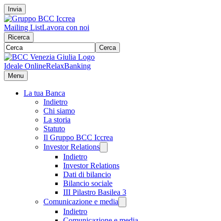
Invia
Mailing List
Lavora con noi
Ricerca
Cerca
Ideale Online
RelaxBanking
Menu
La tua Banca
Indietro
Chi siamo
La storia
Statuto
Il Gruppo BCC Iccrea
Investor Relations
Indietro
Investor Relations
Dati di bilancio
Bilancio sociale
III Pilastro Basilea 3
Comunicazione e media
Indietro
Comunicazione e media