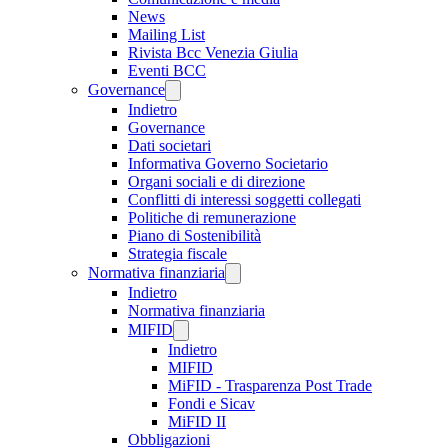
News
Mailing List
Rivista Bcc Venezia Giulia
Eventi BCC
Governance
Indietro
Governance
Dati societari
Informativa Governo Societario
Organi sociali e di direzione
Conflitti di interessi soggetti collegati
Politiche di remunerazione
Piano di Sostenibilità
Strategia fiscale
Normativa finanziaria
Indietro
Normativa finanziaria
MIFID
Indietro
MIFID
MiFID - Trasparenza Post Trade
Fondi e Sicav
MiFID II
Obbligazioni