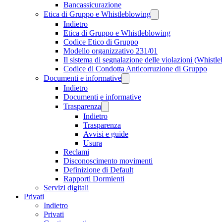
Bancassicurazione
Etica di Gruppo e Whistleblowing
Indietro
Etica di Gruppo e Whistleblowing
Codice Etico di Gruppo
Modello organizzativo 231/01
Il sistema di segnalazione delle violazioni (Whistl
Codice di Condotta Anticorruzione di Gruppo
Documenti e informative
Indietro
Documenti e informative
Trasparenza
Indietro
Trasparenza
Avvisi e guide
Usura
Reclami
Disconoscimento movimenti
Definizione di Default
Rapporti Dormienti
Servizi digitali
Privati
Indietro
Privati