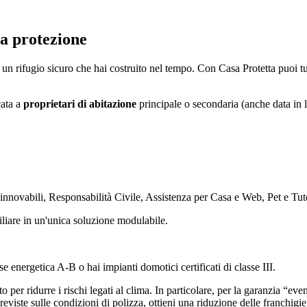
ta protezione
i, un rifugio sicuro che hai costruito nel tempo. Con Casa Protetta puoi t
cata a
proprietari di abitazione
principale o secondaria (anche data in 
Rinnovabili, Responsabilità Civile, Assistenza per Casa e Web, Pet e Tute
miliare in un'unica soluzione modulabile.
 energetica A-B o hai impianti domotici certificati di classe III.
o per ridurre i rischi legati al clima. In particolare, per la garanzia “eve
viste sulle condizioni di polizza, ottieni una riduzione delle franchigie 