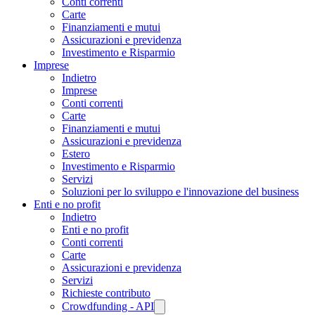
Conti correnti
Carte
Finanziamenti e mutui
Assicurazioni e previdenza
Investimento e Risparmio
Imprese
Indietro
Imprese
Conti correnti
Carte
Finanziamenti e mutui
Assicurazioni e previdenza
Estero
Investimento e Risparmio
Servizi
Soluzioni per lo sviluppo e l'innovazione del business
Enti e no profit
Indietro
Enti e no profit
Conti correnti
Carte
Assicurazioni e previdenza
Servizi
Richieste contributo
Crowdfunding - API