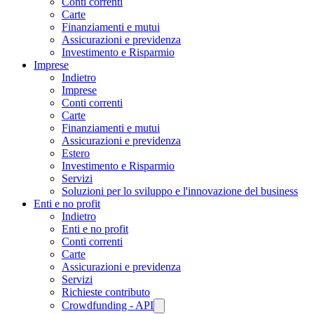
Conti correnti
Carte
Finanziamenti e mutui
Assicurazioni e previdenza
Investimento e Risparmio
Imprese
Indietro
Imprese
Conti correnti
Carte
Finanziamenti e mutui
Assicurazioni e previdenza
Estero
Investimento e Risparmio
Servizi
Soluzioni per lo sviluppo e l'innovazione del business
Enti e no profit
Indietro
Enti e no profit
Conti correnti
Carte
Assicurazioni e previdenza
Servizi
Richieste contributo
Crowdfunding - API