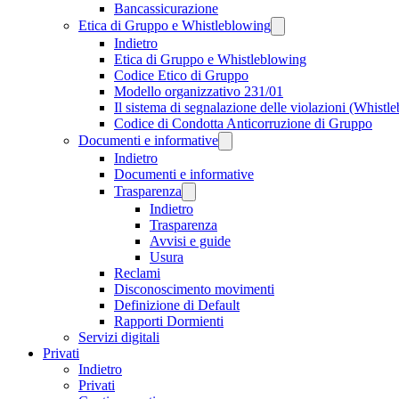
Bancassicurazione
Etica di Gruppo e Whistleblowing
Indietro
Etica di Gruppo e Whistleblowing
Codice Etico di Gruppo
Modello organizzativo 231/01
Il sistema di segnalazione delle violazioni (Whistl
Codice di Condotta Anticorruzione di Gruppo
Documenti e informative
Indietro
Documenti e informative
Trasparenza
Indietro
Trasparenza
Avvisi e guide
Usura
Reclami
Disconoscimento movimenti
Definizione di Default
Rapporti Dormienti
Servizi digitali
Privati
Indietro
Privati