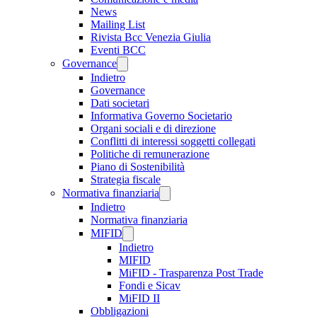
News
Mailing List
Rivista Bcc Venezia Giulia
Eventi BCC
Governance
Indietro
Governance
Dati societari
Informativa Governo Societario
Organi sociali e di direzione
Conflitti di interessi soggetti collegati
Politiche di remunerazione
Piano di Sostenibilità
Strategia fiscale
Normativa finanziaria
Indietro
Normativa finanziaria
MIFID
Indietro
MIFID
MiFID - Trasparenza Post Trade
Fondi e Sicav
MiFID II
Obbligazioni