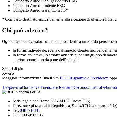
Comparto Aureo Obbligazionario ESG
Comparto Aureo Prudente ESG
Comparto Aureo Garantito ESG*
* Comparto destinato esclusivamente alla ricezione di ulteriori flussi
Chi può aderire?
Ogni cittadino, lavoratore o meno, può aderire a un Fondo pensione fi
In forma individuale, scelta dal singolo cliente, indipendenteme
In forma collettiva, in ambito aziendale, per un gruppo di lavor
ulteriore contributo da parte dell'azienda.
Scopri di più
Avviso
Maggiori informazioni visita il sito
BCC Risparmio e Previdenza
oppur
Trasparenza
Normativa Finanziaria
Reclami
Disconoscimento
Definizio
Sede legale: via Roma, 20 - 34132 Trieste (TS)
Direzione: piazza della Repubblica, 9 - 34079 Staranzano (GO
Tel:
0481716111
C.F. 00064500317