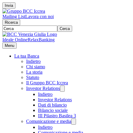
Invia
Mailing List
Lavora con noi
Ricerca
Cerca
Ideale Online
RelaxBanking
Menu
La tua Banca
Indietro
Chi siamo
La storia
Statuto
Il Gruppo BCC Iccrea
Investor Relations
Indietro
Investor Relations
Dati di bilancio
Bilancio sociale
III Pilastro Basilea 3
Comunicazione e media
Indietro
Comunicazione e media