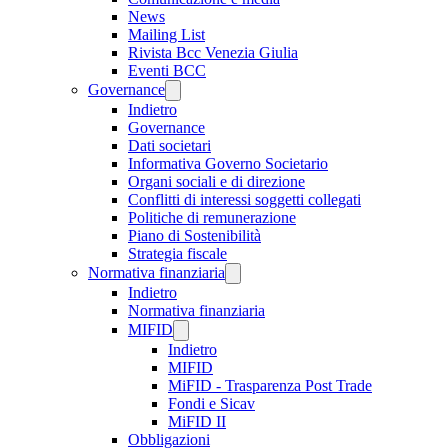
News
Mailing List
Rivista Bcc Venezia Giulia
Eventi BCC
Governance
Indietro
Governance
Dati societari
Informativa Governo Societario
Organi sociali e di direzione
Conflitti di interessi soggetti collegati
Politiche di remunerazione
Piano di Sostenibilità
Strategia fiscale
Normativa finanziaria
Indietro
Normativa finanziaria
MIFID
Indietro
MIFID
MiFID - Trasparenza Post Trade
Fondi e Sicav
MiFID II
Obbligazioni