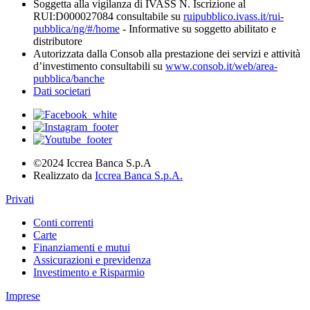
Soggetta alla vigilanza di IVASS N. Iscrizione al
RUI:D000027084 consultabile su
ruipubblico.ivass.it/rui-
pubblica/ng/#/home
- Informative su soggetto abilitato e
distributore
Autorizzata dalla Consob alla prestazione dei servizi e attività
d’investimento consultabili su
www.consob.it/web/area-
pubblica/banche
Dati societari
©2024 Iccrea Banca S.p.A
Realizzato da
Iccrea Banca S.p.A.
Privati
Conti correnti
Carte
Finanziamenti e mutui
Assicurazioni e previdenza
Investimento e Risparmio
Imprese