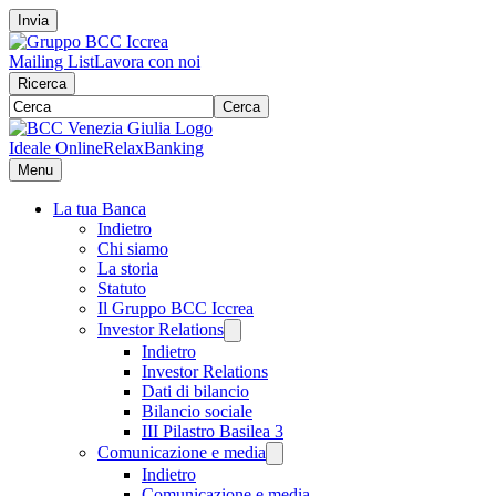
Invia
Mailing List
Lavora con noi
Ricerca
Cerca
Ideale Online
RelaxBanking
Menu
La tua Banca
Indietro
Chi siamo
La storia
Statuto
Il Gruppo BCC Iccrea
Investor Relations
Indietro
Investor Relations
Dati di bilancio
Bilancio sociale
III Pilastro Basilea 3
Comunicazione e media
Indietro
Comunicazione e media