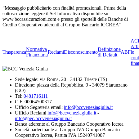
“Messaggio pubblicitario con finalità promozionali. Prima della
sottoscrizione leggere il Set Informativo disponibile su
www.bccassicurazioni.com e presso gli sportelli delle Banche di
Credito Cooperativo aderenti al Gruppo Bancario ICCREA”
ACF
Arbi
Normativa
Definizione
Trasparenza
Reclami
Disconoscimento
ABF
le
Finanziaria
di Default
cont
fina
Sede legale: via Roma, 20 - 34132 Trieste (TS)
Direzione: piazza della Repubblica, 9 - 34079 Staranzano
(GO)
Tel:
0481716111
C.F. 00064500317
Ufficio Segreteria email:
info@bccveneziagiulia.it
Ufficio Reclami
info@bccveneziagiulia.it
-
info@pec.bccveneziagiulia.it
Banca aderente al Gruppo Bancario Cooperativo Iccrea
Società partecipante al Gruppo IVA Gruppo Bancario
Cooperativo Iccrea, Partita IVA 15240741007