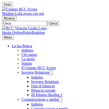
Invia
Mailing List
Lavora con noi
Ricerca
Cerca
Ideale Online
RelaxBanking
Menu
La tua Banca
Indietro
Chi siamo
La storia
Statuto
Il Gruppo BCC Iccrea
Investor Relations
Indietro
Investor Relations
Dati di bilancio
Bilancio sociale
III Pilastro Basilea 3
Comunicazione e media
Indietro
Comunicazione e media