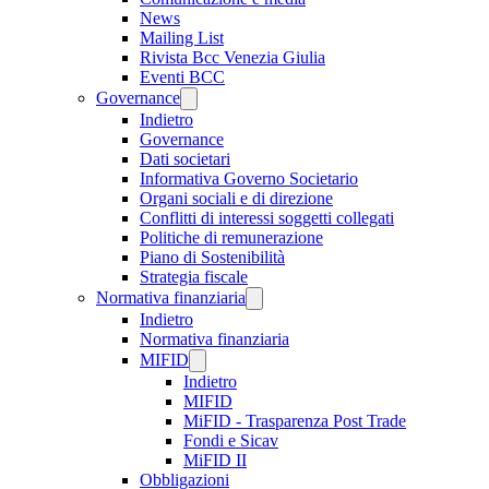
News
Mailing List
Rivista Bcc Venezia Giulia
Eventi BCC
Governance
Indietro
Governance
Dati societari
Informativa Governo Societario
Organi sociali e di direzione
Conflitti di interessi soggetti collegati
Politiche di remunerazione
Piano di Sostenibilità
Strategia fiscale
Normativa finanziaria
Indietro
Normativa finanziaria
MIFID
Indietro
MIFID
MiFID - Trasparenza Post Trade
Fondi e Sicav
MiFID II
Obbligazioni