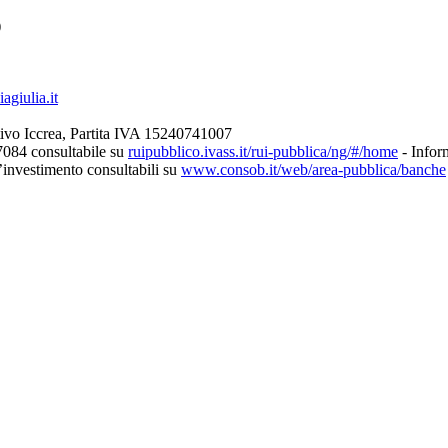
)
giulia.it
ivo Iccrea, Partita IVA 15240741007
7084 consultabile su
ruipubblico.ivass.it/rui-pubblica/ng/#/home
- Inform
d’investimento consultabili su
www.consob.it/web/area-pubblica/banche