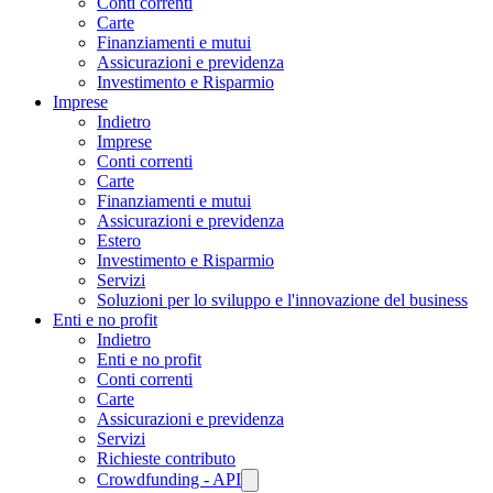
Conti correnti
Carte
Finanziamenti e mutui
Assicurazioni e previdenza
Investimento e Risparmio
Imprese
Indietro
Imprese
Conti correnti
Carte
Finanziamenti e mutui
Assicurazioni e previdenza
Estero
Investimento e Risparmio
Servizi
Soluzioni per lo sviluppo e l'innovazione del business
Enti e no profit
Indietro
Enti e no profit
Conti correnti
Carte
Assicurazioni e previdenza
Servizi
Richieste contributo
Crowdfunding - API