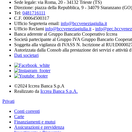
Sede legale: via Roma, 20 - 34132 Trieste (TS)
Direzione: piazza della Repubblica, 9 - 34079 Staranzano (GO
Tel:
0481716111
C.F. 00064500317
Ufficio Segreteria email:
info@bccveneziagiulia.it
Ufficio Reclami
info@bccveneziagiulia.it
-
info@pec.bccvenezia
Banca aderente al Gruppo Bancario Cooperativo Iccrea
Società partecipante al Gruppo IVA Gruppo Bancario Cooperat
Soggetta alla vigilanza di IVASS N. Iscrizione al RUI:D00002
Autorizzata dalla Consob alla prestazione dei servizi e attività 
Dati societari
©2024 Iccrea Banca S.p.A
Realizzato da
Iccrea Banca S.p.A.
Privati
Conti correnti
Carte
Finanziamenti e mutui
Assicurazioni e previdenza