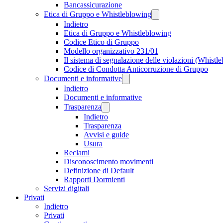
Bancassicurazione
Etica di Gruppo e Whistleblowing
Indietro
Etica di Gruppo e Whistleblowing
Codice Etico di Gruppo
Modello organizzativo 231/01
Il sistema di segnalazione delle violazioni (Whistl
Codice di Condotta Anticorruzione di Gruppo
Documenti e informative
Indietro
Documenti e informative
Trasparenza
Indietro
Trasparenza
Avvisi e guide
Usura
Reclami
Disconoscimento movimenti
Definizione di Default
Rapporti Dormienti
Servizi digitali
Privati
Indietro
Privati